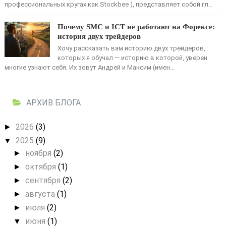
профессиональных кругах как Stockbee ), представляет собой гл...
Почему SMC и ICT не работают на Форексе:
история двух трейдеров
Хочу рассказать вам историю двух трейдеров,
которых я обучал — историю в которой, уверен
многие узнают себя. Их зовут Андрей и Максим (имен...
АРХИВ БЛОГА
2026
(3)
►
2025
(9)
▼
ноября
(2)
►
октября
(1)
►
сентября
(2)
►
августа
(1)
►
июля
(2)
►
июня
(1)
▼