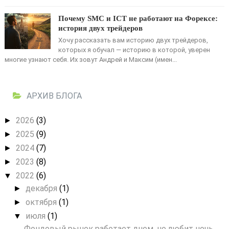
Почему SMC и ICT не работают на Форексе:
история двух трейдеров
Хочу рассказать вам историю двух трейдеров,
которых я обучал — историю в которой, уверен
многие узнают себя. Их зовут Андрей и Максим (имен...
АРХИВ БЛОГА
2026
(3)
►
2025
(9)
►
2024
(7)
►
2023
(8)
►
2022
(6)
▼
декабря
(1)
►
октября
(1)
►
июля
(1)
▼
Фондовый рынок работает днем, но любит ночь