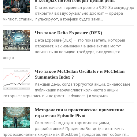
о которых потом говорят целый день
Они включают терминал ровно в 9:29. За секунду до
открытия воздух буквально дрожит — ордера
мигают, стаканы пульсируют, а графики будто зами...
Что такое Delta Exposure (DEX)
Delta Exposure (DEX) — это показатель, который
отражает, как изменения в цене актива могут
повлиять на позицию трейдера, владеющего
опцио...
Что такое McClellan Oscillator и McClellan
Summation Index ?
Каждый день, когда торгуются акции, финансовые
публикации перечисляют количество акций,
которые закрылись выше (рост - advances ) и закрыли...
Методология и практическое применение
стратегии Episodic Pivot
Системный подход к торговле акциями,
разработанный Прадипом Бонде (известным в
профессиональных кругах как Stockbee ), представляет собой гл...