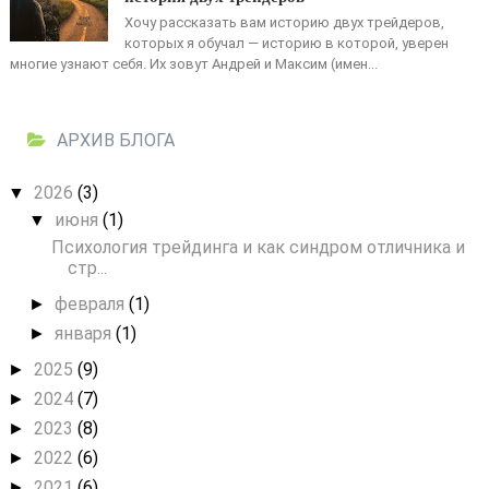
Хочу рассказать вам историю двух трейдеров,
которых я обучал — историю в которой, уверен
многие узнают себя. Их зовут Андрей и Максим (имен...
АРХИВ БЛОГА
2026
(3)
▼
июня
(1)
▼
Психология трейдинга и как синдром отличника и
стр...
февраля
(1)
►
января
(1)
►
2025
(9)
►
2024
(7)
►
2023
(8)
►
2022
(6)
►
2021
(6)
►