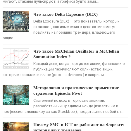
мигают, стаканы пульсируют, а графики будто зами...
Что такое Delta Exposure (DEX)
Delta Exposure (DEX) — это показатель, который
отражает, как изменения в цене актива могут
повлиять на позицию трейдера, владеющего
опцио...
Что такое McClellan Oscillator и McClellan
Summation Index ?
Каждый день, когда торгуются акции, финансовые
публикации перечисляют количество акций,
которые закрылись выше (рост - advances ) и закрыли...
Методология и практическое применение
стратегии Episodic Pivot
Системный подход к торговле акциями,
разработанный Прадипом Бонде (известным в
профессиональных кругах как Stockbee ), представляет собой гл...
Почему SMC и ICT не работают на Форексе:
история двух трейдеров