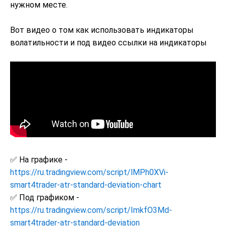
нужном месте.
Вот видео о том как использовать индикаторы
волатильности и под видео ссылки на индикаторы
✅ На графике -
https://ru.tradingview.com/script/lMPh0XVi-
smart4trader-atr-standard-deviation-chart
✅ Под графиком -
https://ru.tradingview.com/script/ImkfO3Md-
smart4trader-atr-standard-deviation